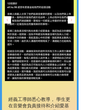
經義工導師悉心教導， 學生更
在音樂會負責接待和介紹愛基