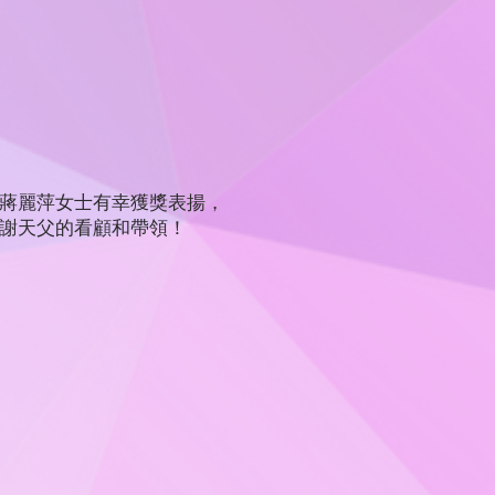
- 蔣麗萍女士有幸獲獎表揚，
謝天父的看顧和帶領！