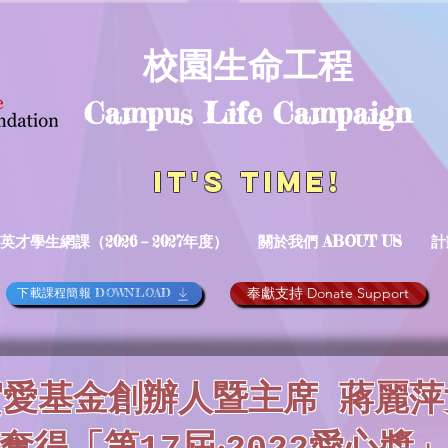
校園生命工程
Campus Life Campaign
It's TIME!
英才學生網課（2026－2027年度）
關於我們 ABOUT US
計
奉獻支持 Donate Support
下載課程簡報 DOWNLOAD
賀愛基金創辦人暨主席 蔣麗萍