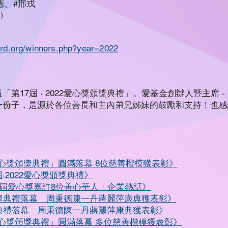
德、#邢戎
）
rd.org/winners.php?year=2022
第17屆 ‧ 2022愛心獎頒獎典禮」。愛基金創辦人暨主席 
一份子，是源於各位善長和主內弟兄姊妹的鼓勵和支持！也感
22愛心獎頒獎典禮」圓滿落幕 8位慈善楷模獲表彰》
屆‧2022愛心獎頒獎典禮》
 第17屆愛心獎嘉許8位善心華人｜企業熱話》
獎頒獎典禮落幕 周秉德陳一丹蔣麗萍康典獲表彰》
頒獎典禮落幕 周秉德陳一丹蔣麗萍康典獲表彰》
22愛心獎頒獎典禮」圓滿落幕 多位慈善楷模獲表彰》