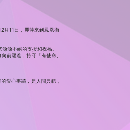
」
12月11日，麗萍來到鳳凰衛
來源源不絕的支援和祝福。
力向前邁進，持守「有使命、
不懈的愛心事蹟，是人間典範，