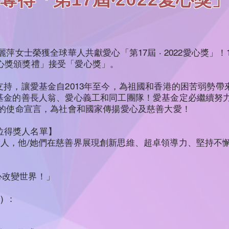
奪得「第17屆‧2022愛心獎
萍女士榮獲全球華人共獻愛心「第17屆 ‧ 2022愛心獎」！
22愛心獎頒獎禮」接受「愛心獎」。
持，讓愛基金自2013年至今，為祖國和香港的困苦弱勢帶
基金的善長人翁、愛心義工和同工團隊！愛基金定必繼續努
 的使命宣言，為社會和國家傳揚愛心及慈善大愛！
8位得獎人名單】
8位得獎人，他/她們在慈善界展現創新思維、超卓領導力、堅持
愛心改變世界！」
) ：