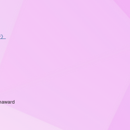
行》
award