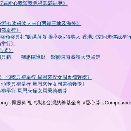
第17屆愛心獎頒獎典禮圓滿結束》
022爱心奖得奖人来自两岸三地及海外》
圓滿舉行》
22爱心奖颁奖典礼”圆满落幕 推举8位得奖人 香港北京同步连线举
满举行》
爱心奖》
人間典範」 穩懋陳進財、醫師陳奇峯獲大獎肯定
心獎」頒獎典禮舉行 周恩來侄女周秉德獲獎》
獎」頒獎典禮舉行 周恩來侄女周秉德獲獎》
典禮舉行 周恩來侄女周秉德獲獎
iang #鳳凰衛視 #港澳台灣慈善基金會 #愛心獎 #Compassion