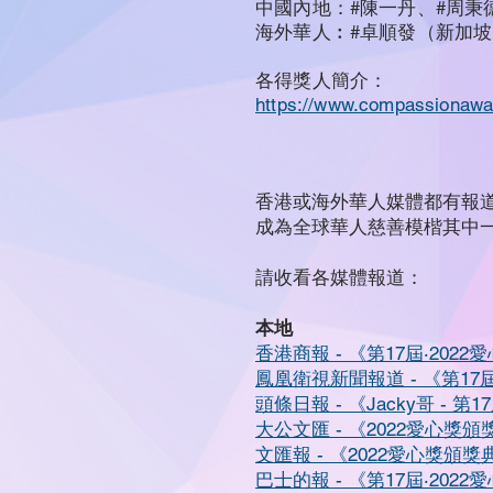
中國內地：#陳一丹、#周秉
海外華人︰#卓順發（新加坡
各得獎人簡介：
https://www.compassionawa
香港或海外華人媒體都有報道「
成為全球華人慈善模楷其中
請收看各媒體報道：
本地
香港商報 - 《第17屆‧20
鳳凰衛視新聞報道 - 《第17
頭條日報 - 《Jacky哥 -
大公文匯 - 《2022愛心
文匯報 - 《2022愛心獎
巴士的報 - 《第17屆‧20