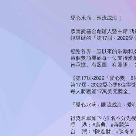
愛心水滴，匯流成海！
恭喜愛基金創辦人暨主席 蔣麗
視舉辦的「第17屆 ‧ 20
感謝各界一直以來的鼓勵和支
這個獎項屬於每一位支持愛
肯承擔、有藍圖、有團隊」
【第17屆·2022「愛心獎」
第17屆 ‧ 2022愛心獎
每人將獲頒17萬美元獎金。
「愛心水滴 ‧ 匯流成海 ‧ 
得獎名單如下 (排名不分先後
香 港︰#康典、#蔣麗萍
台 灣︰#陳進財、#陳奇峯